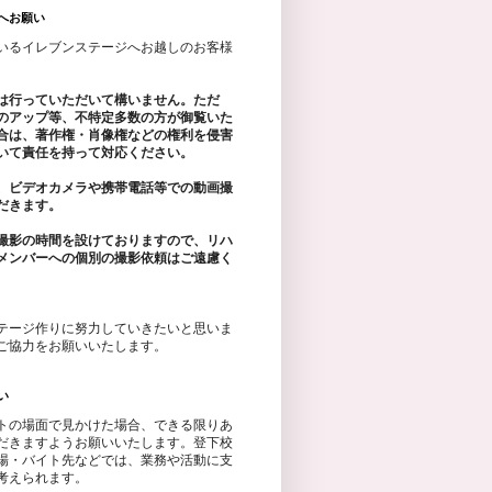
へお願い
いるイレブンステージへお越しのお客様
は行っていただいて構いません。ただ
のアップ等、不特定多数の方が御覧いた
合は、著作権・肖像権などの権利を侵害
いて責任を持って対応ください。
、ビデオカメラや携帯電話等での動画撮
だきます。
撮影の時間を設けておりますので、リハ
メンバーへの個別の撮影依頼はご遠慮く
テージ作りに努力していきたいと思いま
ご協力をお願いいたします。
い
トの場面で見かけた場合、できる限りあ
だきますようお願いいたします。登下校
場・バイト先などでは、業務や活動に支
考えられます。