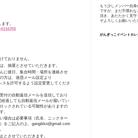
もう少しメンバー自身
ですが、まだ不慣れな
頂き、あたたかく見守
ぞよろしくお願いいた
します。
4c6116255
がんぎっこイベントカレ
けておりません。
は、抽選とさせていただきます。
んに後日、集合時間・場所を連絡させ
の方は、迷惑メール設定より
om」アドレスを許可するよう設定変更してくださ
受付の自動返信メールを送信しており
程度経過しても自動返信メールが届いてい
ロックされている可能性がありますの
す。
い場合は必要事項（氏名、ニックネー
記入の上、gangikko@gmail.com
。
止とさせていただきます。