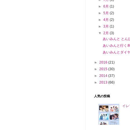
►
6月
(1)
►
5月
(2)
►
4月
(2)
►
3月
(1)
▼
2月
(3)
あいみんと とん
あいみんと行く
あいみんとダイ
►
2016
(21)
►
2015
(30)
►
2014
(37)
►
2013
(66)
人気の投稿
イレブ