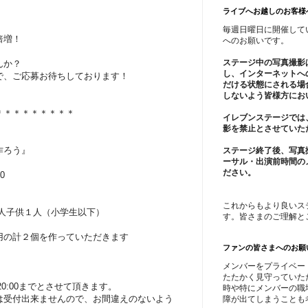
ライブへお越しのお客様
毎週日曜日に開催して
倍増！
へのお願いです。
ステージ中の写真撮影
んか？
し、インターネットへ
で、ご応募お待ちしております！
だける状態にされる場
しないよう皆様方にお
＊＊＊＊＊＊＊＊＊
イレブンステージでは
影を禁止とさせていた
作ろう』
ステージ終了後、写真
ーサル・出演前時間の
ださい。
0
これからもより良いス
人子供１人（小学生以下）
す。皆さまのご理解と
用の計２個を作っていただきます
ファンの皆さまへのお願
メンバーをプライベー
たたかく見守っていた
）20:00までとさせて頂きます。
時や特にメンバーの職
は受付出来ませんので、お間違えのないよう
障が出てしまうことも