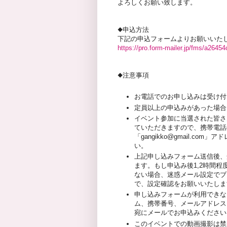
よろしくお願い致します。
◆申込方法
下記の申込フォームよりお願いいた
https://pro.form-mailer.jp/fms/a2645
◆注意事項
お電話でのお申し込みは受け付
定員以上の申込みがあった場合
イベント参加に当選された皆さ
ていただきますので、携帯電話
「gangikko@gmail.c
い。
上記申し込みフォーム送信後、
ます。もし申込み後1,2時間
ない場合、迷惑メール設定でブ
で、設定確認をお願いいたしま
申し込みフォームが利用できな
ム、携帯番号、メールアドレス）をご
宛にメールでお申込みください
このイベントでの動画撮影は禁