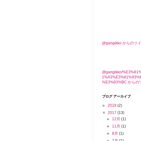
@gangikko からのツ
@gangikko/%E3%8
1%A3%E3%81%93%
%E3%83%BC から
ブログ アーカイブ
►
2018
(2)
▼
2017
(13)
►
12月
(1)
►
11月
(1)
►
8月
(1)
►
7月
(1)