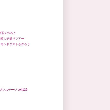
ぼ玉を作ろう
本町ガチ盛りツアー
ヤモンドダストを作ろう
ンステージ vol.126