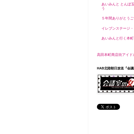
あいみんと とんぼ
う
５年間ありがとうご
イレブンステージ・
あいみんと行く本町
高田本町商店街アイドル がんぎっ
HAB北陸朝日放送『会