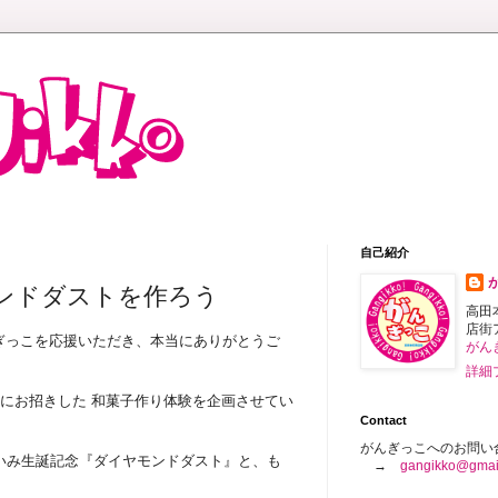
自己紹介
ンドダストを作ろう
高田
店街
ぎっこを応援いただき、本当にありがとうご
がん
詳細
師にお招きした 和菓子作り体験を企画させてい
Contact
がんぎっこへのお問い
いみ生誕記念『ダイヤモンドダスト』と、も
→
gangikko@gmai