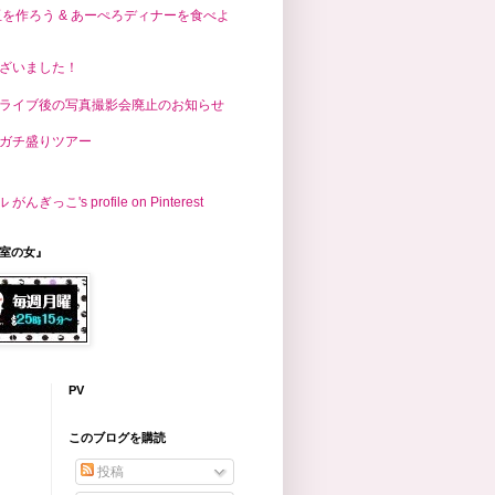
玉を作ろう & あーぺろディナーを食べよ
ざいました！
ライブ後の写真撮影会廃止のお知らせ
ガチ盛りツアー
こ's profile on Pinterest
議室の女』
PV
このブログを購読
投稿