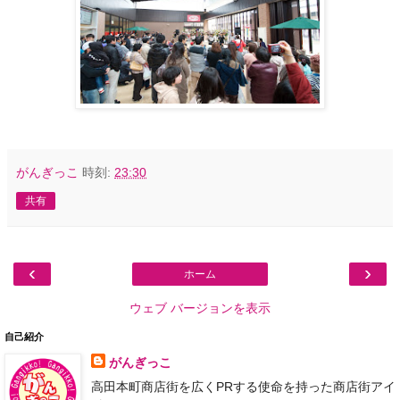
がんぎっこ
時刻:
23:30
共有
‹
›
ホーム
ウェブ バージョンを表示
自己紹介
がんぎっこ
高田本町商店街を広くPRする使命を持った商店街アイ