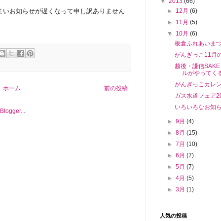
▼
2013
(66)
まいお知らせが遅くなって申し訳ありません
►
12月
(6)
►
11月
(5)
▼
10月
(6)
板倉ふれあいまつ
がんぎっこ11月
越後・謙信SAK
ルがやってく
がんぎっこカレン
ホーム
前の投稿
ガス水道フェア2
いろいろなお知
►
9月
(4)
►
8月
(15)
►
7月
(10)
►
6月
(7)
►
5月
(7)
►
4月
(5)
►
3月
(1)
人気の投稿