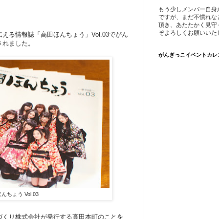
もう少しメンバー自身
ですが、まだ不慣れな
頂き、あたたかく見守
ぞよろしくお願いいた
る情報誌「高田ほんちょう」Vol.03でがん
されました。
がんぎっこイベントカレ
んちょう Vol.03
づくり株式会社が発行する高田本町のことを