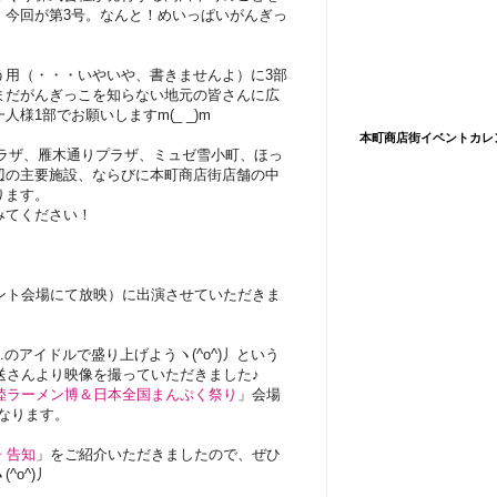
、今回が第3号。なんと！めいっぱいがんぎっ
う用（・・・いやいや、書きませんよ）に3部
まだがんぎっこを知らない地元の皆さんに広
様1部でお願いしますm(_ _)m
本町商店街イベントカレ
ンプラザ、雁木通りプラザ、ミュゼ雪小町、ほっ
辺の主要施設、ならびに本町商店街店舗の中
ります。
みてください！
ント会場にて放映）に出演させていただきま
.のアイドルで盛り上げようヽ(^o^)丿という
送さんより映像を撮っていただきました♪
陸ラーメン博＆日本全国まんぷく祭り
」会場
なります。
・告知
」をご紹介いただきましたので、ぜひ
o^)丿