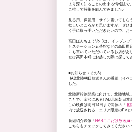
より深く知ることの出来る情報誌で
こ推しで特集を組んでみました♪
見る用、保管用、サイン書いてもら
欲しいところかと思いますが、ぜひ
く手に取っ手いただきたいので、お一人
高田ほんちょうVol.3は、イレブ
とステーション五番館などの高田周
にも置いていただいているお店があ
ぜひ高田本町にお越しの際は探して
■お知らせ（その3）
HAB北陸朝日放送さんの番組（イベ
した。
北陸新幹線開業に向けて、北陸地域..
ことで、金沢にあるHAB北陸朝日放
この映像は明日14日まで開催の「
北
内で放送される、エリア限定のPVと
番組紹介映像「
HABここだけ放送局
こちらもチェックしてみてくださいヽ(^