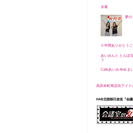
水着
夢の
５年間ありがとうご
あいみんと とんぼ
う
Cafeあいみ‐feat.
高田本町商店街アイドル がんぎっ
HAB北陸朝日放送『会