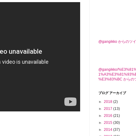
@gangikko からのツ
@gangikko/%E3%8
1%A3%E3%81%93%
%E3%83%BC から
ブログ アーカイブ
►
2018
(2)
►
2017
(13)
►
2016
(21)
►
2015
(30)
►
2014
(37)