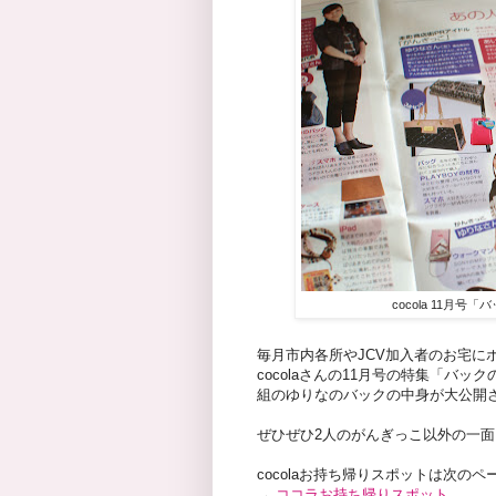
cocola 11月
毎月市内各所やJCV加入者のお宅に
cocolaさんの11月号の特集「バ
組のゆりなのバックの中身が大公開され
ぜひぜひ2人のがんぎっこ以外の一面
cocolaお持ち帰りスポットは次の
→
ココラお持ち帰りスポット