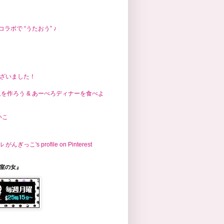
コラボで “うたおう” ♪
ざいました！
玉を作ろう & あーぺろディナーを食べよ
まいこ
こ's profile on Pinterest
議室の女』