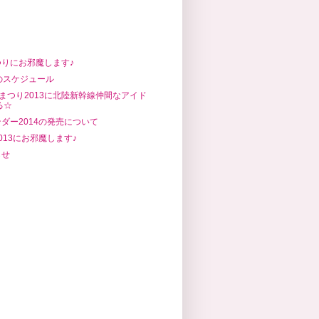
りにお邪魔します♪
のスケジュール
Eまつり2013に北陸新幹線仲間なアイド
る☆
ダー2014の発売について
013にお邪魔します♪
らせ