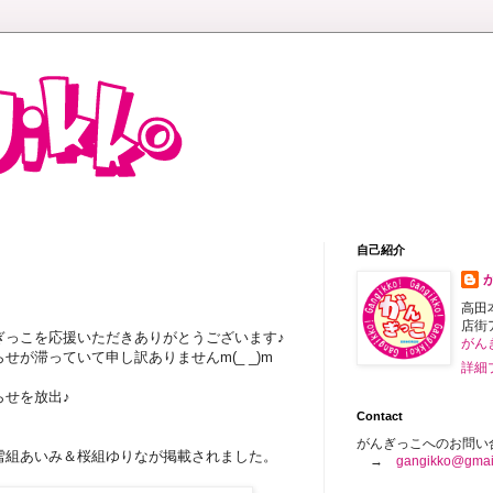
自己紹介
高田
店街
ぎっこを応援いただきありがとうございます♪
がん
が滞っていて申し訳ありませんm(_ _)m
詳細
らせを放出♪
Contact
がんぎっこへのお問い
に雪組あいみ＆桜組ゆりなが掲載されました。
→
gangikko@gmai