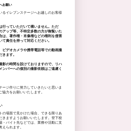
へお願い
いるイレブンステージへお越しのお客様
は行っていただいて構いません。ただ
のアップ等、不特定多数の方が御覧いた
合は、著作権・肖像権などの権利を侵害
いて責任を持って対応ください。
、ビデオカメラや携帯電話等での動画撮
だきます。
撮影の時間を設けておりますので、リハ
メンバーへの個別の撮影依頼はご遠慮く
テージ作りに努力していきたいと思いま
ご協力をお願いいたします。
い
トの場面で見かけた場合、できる限りあ
だきますようお願いいたします。登下校
場・バイト先などでは、業務や活動に支
考えられます。