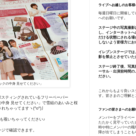
ライブへお越しのお客様
毎週日曜日に開催して
へのお願いです。
ステージ中の写真撮影
し、インターネットへ
だける状態にされる場
しないよう皆様方にお
イレブンステージでは
影を禁止とさせていた
ステージ終了後、写真
ーサル・出演前時間の
ださい。
号「バックの中身 見せてください」
これからもより良いス
す。皆さまのご理解と
ポスティングされているフリーペーパー
ックの中身 見せてください」で雪組のあいみと桜
ちゃってますヽ(^o^)丿
ファンの皆さまへのお願
メンバーをプライベー
も覗いちゃってください♪
たたかく見守っていた
時や特にメンバーの職
ページで確認できます。
障が出てしまうことも