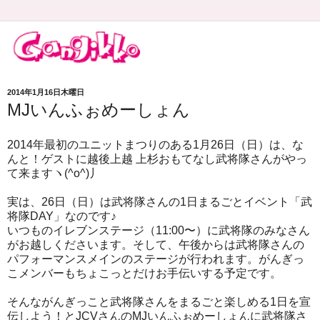
2014年1月16日木曜日
MJいんふぉめーしょん
2014年最初のユニットまつりのある1月26日（日）は、な
んと！ゲストに越後上越 上杉おもてなし武将隊さんがやっ
て来ますヽ(^o^)丿
実は、26日（日）は武将隊さんの1日まるごとイベント「武
将隊DAY」なのです♪
いつものイレブンステージ（11:00〜）に武将隊のみなさん
がお越しくださいます。そして、午後からは武将隊さんの
パフォーマンスメインのステージが行われます。がんぎっ
こメンバーもちょこっとだけお手伝いする予定です。
そんながんぎっこと武将隊さんをまるごと楽しめる1日を宣
伝しよう！とJCVさんのMJいんふぉめーしょんに武将隊さ