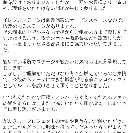
制を設けておりませんでしたが、一部のお客様よりご協力
やご理解をいただけない問題が生じて参りました。
イレブンステージは商業施設のオープンスペースなので、
段差のあるステージがありません。
その環境の中で小さなお子様からご年配の方まで楽しんで
いただけるよう、親子シートや撮影台などを設置しなが
ら、お集まりくださる皆さまにご協力いただいてきまし
た。
観やすい場所でステージを観たいお気持ちは充分承知して
おります。
しかし、ご理解をいただけない方々が増えているのも実情
で、今後のステージに大きな影響がでる前にプロジェクト
としてルールを設けさせて頂くこととなりました。
いつもあたたかな応援でメンバーを支えてくださるファン
の皆さま方には、またご協力いただく面が増えてしまい本
当に申し訳ございません。
がんぎっこプロジェクトの活動や趣旨をご理解いただき、
新たにがんぎっこに興味を持ってくださった方々が１人で
も多くファンになってくださり、たくさんの方々に高田本