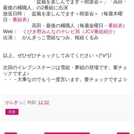
「盆栽を楽しんでます＜樹楽会＞」「高田・
最後の桶職人」の2番組に出演
放送日時： 盆栽を楽しんでます＜樹楽会＞（毎週木曜
日・
番組表
）
高田・最後の桶職人（毎週金曜日・
番組表
）
Web：
くびき野みんなのテレビ局（JCV番組紹介）
出演： がんぎっこ雪組なつみ、桜組くるみ
以上、ぜひぜひチェックしてみてくださいヽ(^o^)丿
次回のイレブンステージは雪組・夢組の登場です。要チェ
ックですよ♪
・・・大事なのでもう一度言います。要チェックですよ☆
がんぎっこ
時刻:
12:32
共有