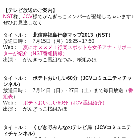
【テレビ放送のご案内】
NST
様、
JCV
様でがんぎっこメンバーが登場しちゃいます♪
ぜひお見逃しなく！
タイトル：
北信越福島行楽マップ2013（NST）
放送日時： 7月15日（月）16:25 - 17:50
Web：
夏にオススメ！行楽スポットを女子アナ・リポー
ターが紹介（NST番組情報）
出演： がんぎっこ雪組なつみ、桜組みほ
タイトル：
ポテトおいしい60分（JCVコミュニティチャ
ンネル）
放送日時： 7月14日（日）- 27日（土）まで毎日放送（
番
組表
）
Web：
ポテトおいしい60分（JCV番組紹介）
出演： がんぎっこ桜組みほ
タイトル：
くびき野みんなのテレビ局（JCVコミュニテ
ィチャンネル）