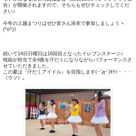
合）が開催されますので、そちらもぜひチェックしてくだ
さい♪
今年の上越まつりはぜひ皆さん浴衣で参加しましょうヽ
(^o^)丿
続いて14日日曜日は16回目となったイレブンステージ♪
桜組が担当で全4曲を汗だくになりながらパフォーマンスさ
せていただきました。
この夏は『汗だくアイドル』を目指します( ｰ`дｰ´)ｷﾘｯ・・・
（ウソ）。