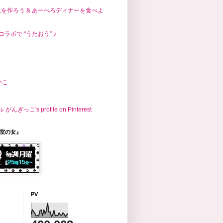
玉を作ろう & あーぺろディナーを食べよ
コラボで “うたおう” ♪
まいこ
こ's profile on Pinterest
議室の女』
PV