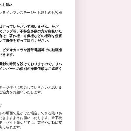
へお願い
いるイレブンステージへお越しのお客様
は行っていただいて構いません。ただ
のアップ等、不特定多数の方が御覧いた
合は、著作権・肖像権などの権利を侵害
いて責任を持って対応ください。
、ビデオカメラや携帯電話等での動画撮
だきます。
撮影の時間を設けておりますので、リハ
メンバーへの個別の撮影依頼はご遠慮く
テージ作りに努力していきたいと思いま
ご協力をお願いいたします。
い
トの場面で見かけた場合、できる限りあ
だきますようお願いいたします。登下校
場・バイト先などでは、業務や活動に支
考えられます。