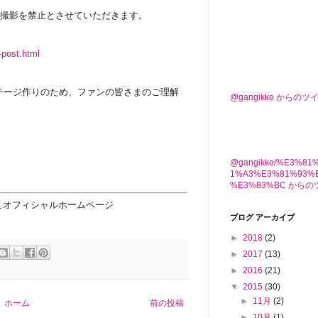
画撮影を禁止とさせていただきます。
-post.html
テージ作りのため、ファンの皆さまのご理解
@gangikko からのツ
@gangikko/%E3%8
1%A3%E3%81%93%
%E3%83%BC から
こオフィシャルホームページ
ブログ アーカイブ
►
2018
(2)
►
2017
(13)
►
2016
(21)
▼
2015
(30)
►
11月
(2)
ホーム
前の投稿
►
10月
(1)