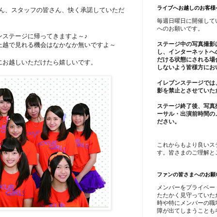
ライブへお越しのお客様
の皆さん、スタッフの皆さん、快く承諾していただ
毎週日曜日に開催して
へのお願いです。
ンステージに帰ってきますよ～♪
ステージ中の写真撮影
上越で見れる機会はなかなか無いですよ～
し、インターネットへ
だける状態にされる場
にお越しいただけたら嬉しいです。
しないよう皆様方にお
イレブンステージでは
影を禁止とさせていた
ステージ終了後、写真
ーサル・出演前時間の
ださい。
これからもより良いス
す。皆さまのご理解と
ファンの皆さまへのお願
メンバーをプライベー
たたかく見守っていた
時や特にメンバーの職
障が出てしまうことも