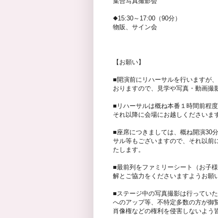
集合写真撮影会
◆15:30～17:00（90分）
物販、サイン会
【お願い】
■開演前にリハーサルを行いますが
おりますので、見学や写真・動画撮
■リハーサルは概ね本番１時間前程
それ以降に会場にお越しくださいま
■座席につきましては、概ね開演30
サル等もございますので、それ以前
たします。
■最前列をファミリーシート（お子
解とご協力をくださいますようお願
■ステージ中の写真撮影は行ってい
へのアップ等、不特定多数の方が御
肖像権などの権利を侵害しないよう