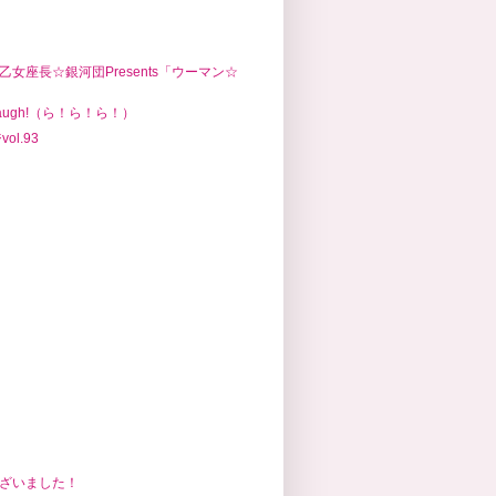
乙女座長☆銀河団Presents「ウーマン☆
! Laugh!（ら！ら！ら！）
l.93
ざいました！