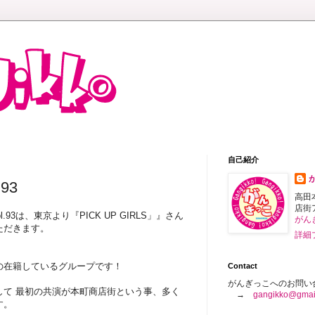
自己紹介
93
高田
店街
93は、東京より『PICK UP GIRLS」』さん
がん
ただきます。
詳細
の在籍しているグループです！
Contact
がんぎっこへのお問い
して 最初の共演が本町商店街という事、多く
→
gangikko@gmai
す。