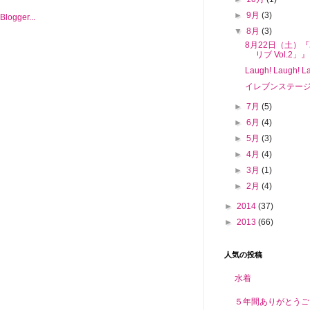
►
9月
(3)
▼
8月
(3)
8月22日（土）『
リブ Vol.2」』
Laugh! Laugh
イレブンステージvo
►
7月
(5)
►
6月
(4)
►
5月
(3)
►
4月
(4)
►
3月
(1)
►
2月
(4)
►
2014
(37)
►
2013
(66)
人気の投稿
水着
５年間ありがとうご