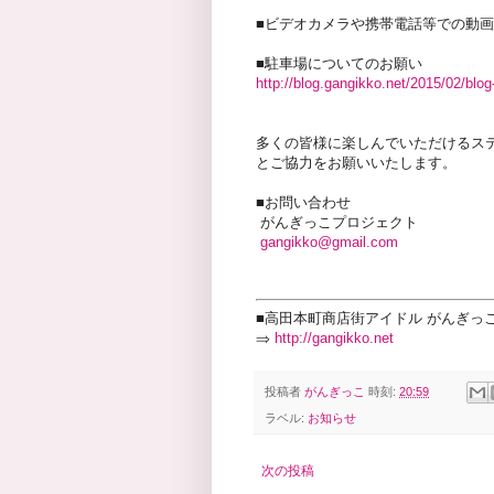
■ビデオカメラや携帯電話等での動
■駐車場についてのお願い
http://blog.gangikko.net/2015/02/blog
多くの皆様に楽しんでいただけるス
とご協力をお願いいたします。
■お問い合わせ
がんぎっこプロジェクト
gangikko@gmail.com
■高田本町商店街アイドル がんぎっ
⇒
http://gangikko.net
投稿者
がんぎっこ
時刻:
20:59
ラベル:
お知らせ
次の投稿