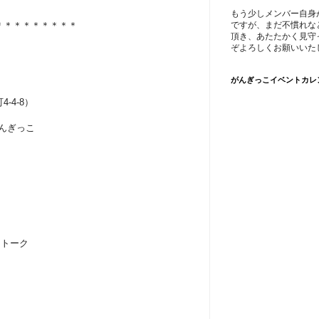
もう少しメンバー自身
＊＊＊＊＊＊＊＊＊
ですが、まだ不慣れな
頂き、あたたかく見守
ぞよろしくお願いいた
がんぎっこイベントカレ
-4-8）
がんぎっこ
こ トーク