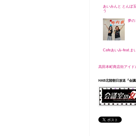
あいみんと とんぼ
う
夢の
Cafeあいみ‐feat.
高田本町商店街アイドル がんぎっ
HAB北陸朝日放送『会