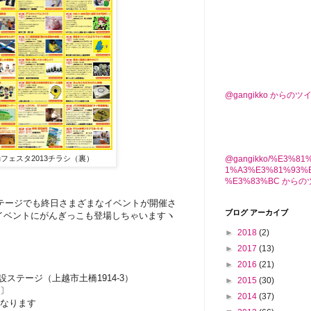
@gangikko からのツ
@gangikko/%E3%8
フェスタ2013チラシ（裏）
1%A3%E3%81%93%
%E3%83%BC から
テージでも終日さまざまなイベントが開催さ
ブログ アーカイブ
イベントにがんぎっこも登場しちゃいますヽ
►
2018
(2)
►
2017
(13)
►
2016
(21)
ステージ（上越市土橋1914-3）
►
2015
(30)
〕
►
2014
(37)
なります