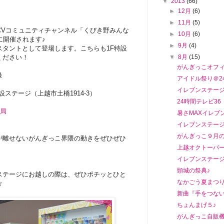
▼
2013
(66)
►
12月
(6)
►
11月
(5)
CVコミュニティチャンネル「くびき野みんな
►
10月
(6)
に開催されます♪
►
9月
(4)
タントとして登場します。こちらも1F特設
ください！
▼
8月
(15)
がんぎっこオフ
録
アイドル祭り＠2
イレブンステージ v
ステージ（上越市土橋1914-3）
24時間テレビ3
局
暑さMAXイレブ
イレブンステージ
がんぎっこ９月
が離せないがんぎっこ界隈の動きをぜひぜひ
上越オクトーバー
イレブンステージ v
頸城の祭典♪
ステージにお越しの際は、ぜひポチッとひと
なかごう夏まつり2
☆
新曲『手をつない
ちょんまげ５♪
がんぎっこ自販機