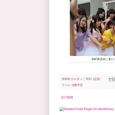
本町商店街に来たら
投稿者
がんぎっこ
時刻:
22:58
ラベル:
活動予定
次の投稿