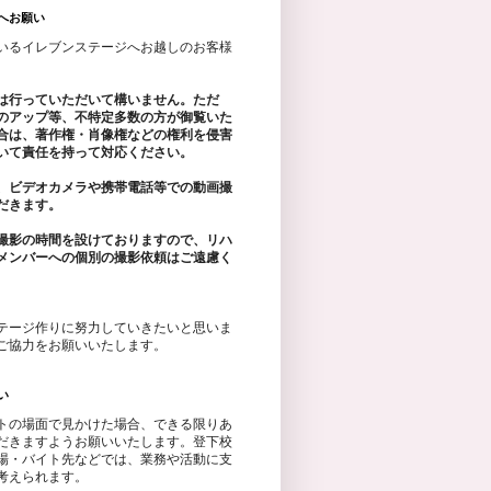
へお願い
いるイレブンステージへお越しのお客様
は行っていただいて構いません。ただ
のアップ等、不特定多数の方が御覧いた
合は、著作権・肖像権などの権利を侵害
いて責任を持って対応ください。
、ビデオカメラや携帯電話等での動画撮
だきます。
撮影の時間を設けておりますので、リハ
メンバーへの個別の撮影依頼はご遠慮く
テージ作りに努力していきたいと思いま
ご協力をお願いいたします。
い
トの場面で見かけた場合、できる限りあ
だきますようお願いいたします。登下校
場・バイト先などでは、業務や活動に支
考えられます。