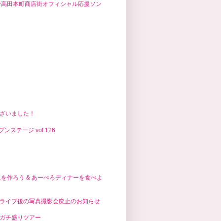
〜高田本町商店街オフィシャル応援ソン
ざいました！
ンステージ vol.126
玉を作ろう & あーぺろディナーを食べよ
ライブ後の写真撮影会廃止のお知らせ
ガチ盛りツアー