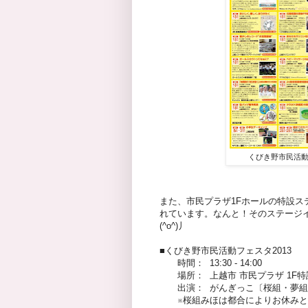
くびき野市民活動
また、市民プラザ1Fホールの特設ス
れています。なんと！そのステージ
(^o^)丿
■くびき野市民活動フェスタ2013
時間： 13:30 - 14:00
場所： 上越市 市民プラザ 1F特設
出演： がんぎっこ〔桜組・夢組
※桜組みほは都合によりお休みと