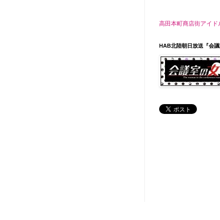
高田本町商店街アイドル がんぎっ
HAB北陸朝日放送『会