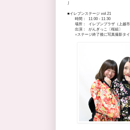
丿
■イレブンステージ vol.21
時間： 11:00 - 11:30
場所： イレブンプラザ（上越市本町
出演： がんぎっこ〔桜組〕
※ステージ終了後に写真撮影タイ