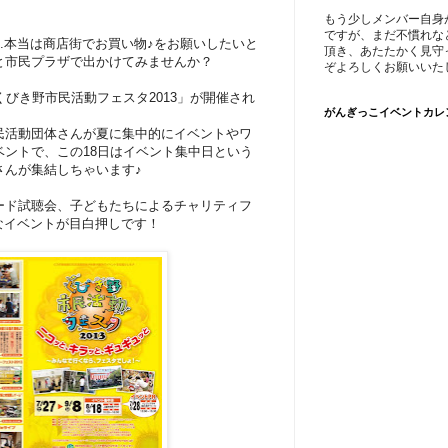
もう少しメンバー自身
ですが、まだ不慣れな
..本当は商店街でお買い物♪をお願いしたいと
頂き、あたたかく見守
と市民プラザで出かけてみませんか？
ぞよろしくお願いいた
くびき野市民活動フェスタ2013」が開催され
がんぎっこイベントカレ
民活動団体さんが夏に集中的にイベントやワ
ントで、この18日はイベント集中日という
さんが集結しちゃいます♪
ード試聴会、子どもたちによるチャリティフ
うなイベントが目白押しです！