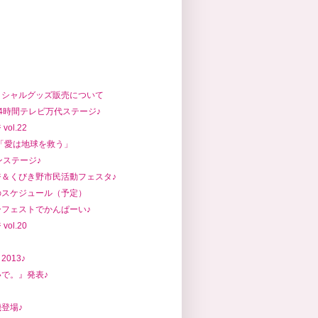
ィシャルグッズ販売について
4時間テレビ万代ステージ♪
ol.22
6「愛は地球を救う」
ンステージ♪
＆くびき野市民活動フェスタ♪
のスケジュール（予定）
フェストでかんぱーい♪
ol.20
013♪
で。』発表♪
登場♪