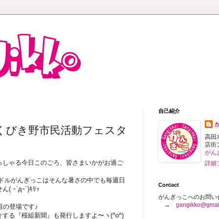
自己紹介
くびき野市民活動フェスタ
高田
店街
がん
っしゃる今日このごろ、皆さまいかがお過ご
詳細
ドルがんぎっこはそんな暑さの中でも毎週日
Contact
`дｰ´)ｷﾘｯ
がんぎっこへのお問い
→
gangikko@gmai
組の登場です♪
する『桜組新聞』も発行しますよ〜ヽ(^o^)