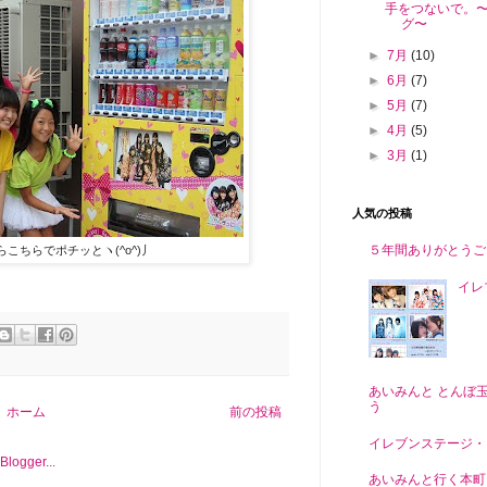
手をつないで。
グ〜
►
7月
(10)
►
6月
(7)
►
5月
(7)
►
4月
(5)
►
3月
(1)
人気の投稿
５年間ありがとうご
こちらでポチッとヽ(^o^)丿
イレブ
あいみんと とんぼ
う
ホーム
前の投稿
イレブンステージ・
あいみんと行く本町