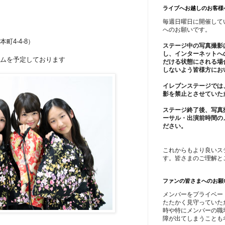
ライブへお越しのお客様
毎週日曜日に開催して
へのお願いです。
4-4-8）
ステージ中の写真撮影
し、インターネットへ
ムを予定しております
だける状態にされる場
しないよう皆様方にお
イレブンステージでは
影を禁止とさせていた
ステージ終了後、写真
ーサル・出演前時間の
ださい。
これからもより良いス
す。皆さまのご理解と
ファンの皆さまへのお願
メンバーをプライベー
たたかく見守っていた
時や特にメンバーの職
障が出てしまうことも