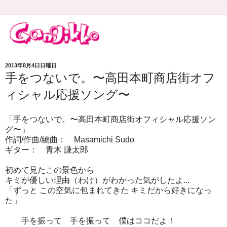
2013年8月4日日曜日
手をつないで。〜高田本町商店街オフ
ィシャル応援ソング〜
「手をつないで。〜高田本町商店街オフィシャル応援ソン
グ〜」
作詞/作曲/編曲： Masamichi Sudo
ギター： 青木 謙太郎
初めて見たこの景色から
キミが優しい理由（わけ）がわかった気がしたよ...
「ずっと この空気に包まれてきた キミだから好きになっ
た」
手を振って 手を振って 僕はココだよ！