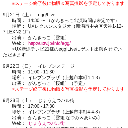
※ステージ終了後に物販＆写真撮影を予定しております
9月21日（土） egg!Live
時間： 14:30 〜 （がんぎっこ出演時間は未定です）
場所： UXレクスンスタジオ（新潟市中央区天神1-12-
7 LEXN2 1F）
出演： がんぎっこ〔雪組〕
Web：
http://uxtv.jp/info/egg/
※UX新潟テレビ21様のegg!Liveにゲスト出演させてい
ただきます
9月22日（日） イレブンステージ
時間： 11:00 - 11:30
場所： イレブンプラザ（上越市本町4-4-8）
出演： がんぎっこ〔桜組〕（予定）
※ステージ終了後に物販＆写真撮影を予定しております
9月28日（土） じょうえつバル街
時間： 17:00 - 17:30
場所： イレブンプラザ（上越市本町4-4-8）
出演： がんぎっこ〔雪組 なつみ＆あいみ〕
Web：
じょうえつバル街