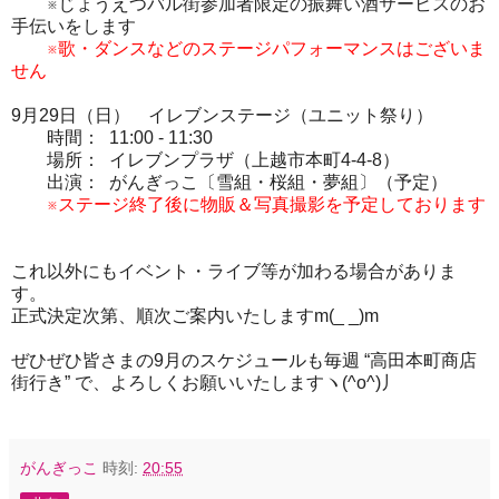
※じょうえつバル街参加者限定の振舞い酒サービスのお
手伝いをします
※歌・ダンスなどの
ステージパフォーマンスはございま
せん
9月29日（日） イレブンステージ（ユニット祭り）
時間： 11:00 - 11:30
場所： イレブンプラザ（上越市本町4-4-8）
出演： がんぎっこ〔雪組・桜組・夢組〕（予定）
※ステージ終了後に物販＆写真撮影を予定しております
これ以外にもイベント・ライブ等が加わる場合がありま
す。
正式決定次第、順次ご案内いたしますm(_ _)m
ぜひぜひ皆さまの9月のスケジュールも毎週 “高田本町商店
街行き” で、よろしくお願いいたしますヽ(^o^)丿
がんぎっこ
時刻:
20:55